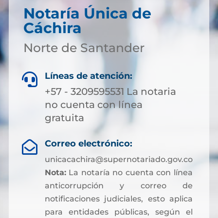
Notaría Única de
Cáchira
Norte de Santander
Líneas de atención:

+57 - 3209595531 La notaria
no cuenta con línea
gratuita
Correo electrónico:

unicacachira@supernotariado.gov.co
Nota:
La notaría no cuenta con línea
anticorrupción y correo de
notificaciones judiciales, esto aplica
para entidades públicas, según el