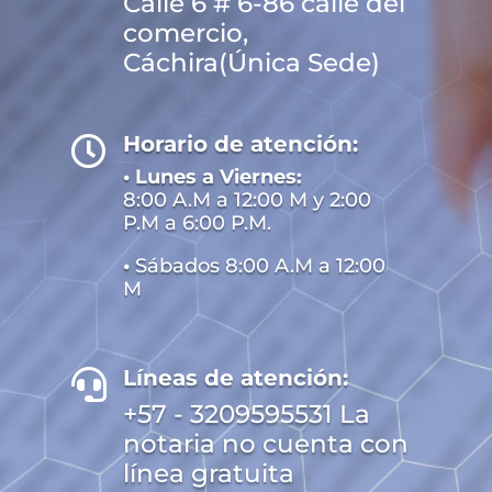
Calle 6 # 6-86 calle del
comercio,
Cáchira(Única Sede)
Horario de atención:

• Lunes a Viernes:
8:00 A.M a 12:00 M y 2:00
P.M a 6:00 P.M.
•
Sábados 8:00 A.M a 12:00
M
Líneas de atención:

+57 - 3209595531 La
notaria no cuenta con
línea gratuita