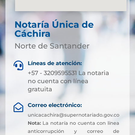
Notaría Única de
Cáchira
Norte de Santander
Líneas de atención:

+57 - 3209595531 La notaria
no cuenta con línea
gratuita
Correo electrónico:

unicacachira@supernotariado.gov.co
Nota:
La notaría no cuenta con línea
anticorrupción y correo de