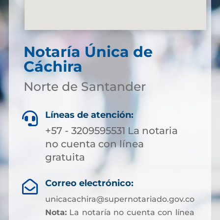
Notaría Única de
Cáchira
Norte de Santander
Líneas de atención:

+57 - 3209595531 La notaria
no cuenta con línea
gratuita
Correo electrónico:

unicacachira@supernotariado.gov.co
Nota:
La notaría no cuenta con línea