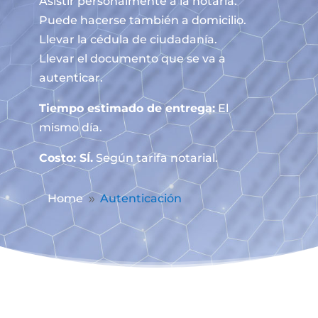
Asistir personalmente a la notaría.
Puede hacerse también a domicilio.
Llevar la cédula de ciudadanía.
Llevar el documento que se va a
autenticar.
Tiempo estimado de entrega:
El
mismo día.
Costo: SÍ.
Según tarifa notarial.
Home
Autenticación
9