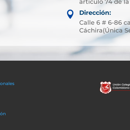
artículo 74 de la
Dirección:

Calle 6 # 6-86 c
Cáchira(Única S
sonales
ión