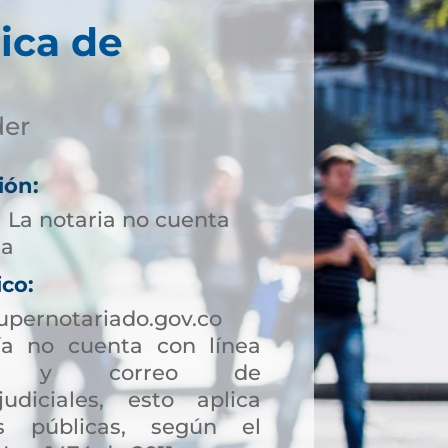
ica de
der
ión:
1 La notaria no cuenta
ta
ico:
upernotariado.gov.co
a no cuenta con línea
ción y correo de
judiciales, esto aplica
s públicas, según el