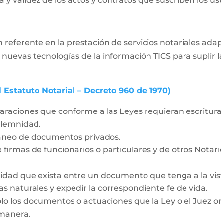
 y validez de los actos y contratos que suscriben los usua
 referente en la prestación de servicios notariales ad
 nuevas tecnologías de la información TICS para supli
l Estatuto Notarial – Decreto 960 de 1970)
laraciones que conforme a las Leyes requieran escritura 
solemnidad.
táneo de documentos privados.
 firmas de funcionarios o particulares y de otros Notar
idad que exista entre un documento que tenga a la vista
as naturales y expedir la correspondiente fe de vida.
olo los documentos o actuaciones que la Ley o el Juez o
 manera.