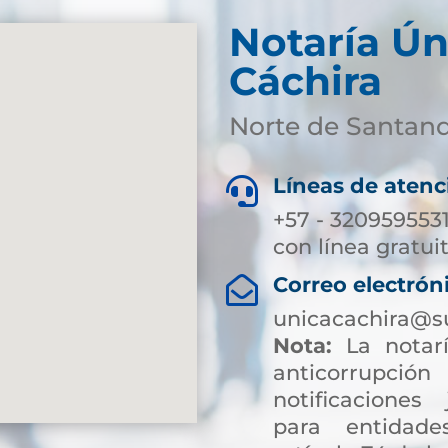
Notaría Ún
Cáchira
Norte de Santan
Líneas de atenc

+57 - 320959553
con línea gratui
Correo electrón

unicacachira@s
Nota:
La notarí
anticorrup
notificaciones 
para entidade