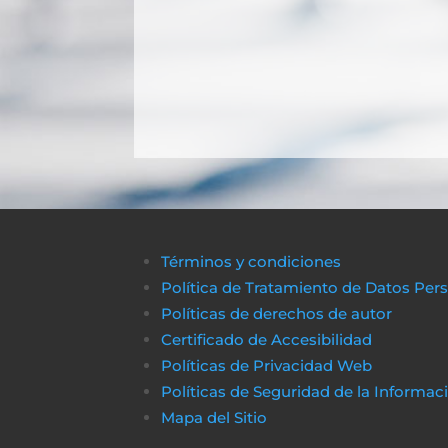
Términos y condiciones
Política de Tratamiento de Datos Per
Políticas de derechos de autor
Certificado de Accesibilidad
Políticas de Privacidad Web
Políticas de Seguridad de la Informac
Mapa del Sitio