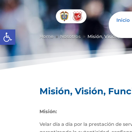
Inicio
Abrir barra de herramientas
Home
Nosotros
Misión, Visión, Fun
9
9
Misión, Visión, Fun
Misión:
Velar día a día por la prestación de se