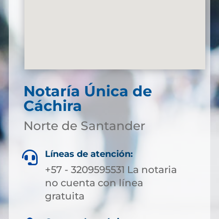
Notaría Única de
Cáchira
Norte de Santander
Líneas de atención:

+57 - 3209595531 La notaria
no cuenta con línea
gratuita