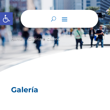
Abrir barra de herramientas
Home
Galeria
Galería
9
9
Galería