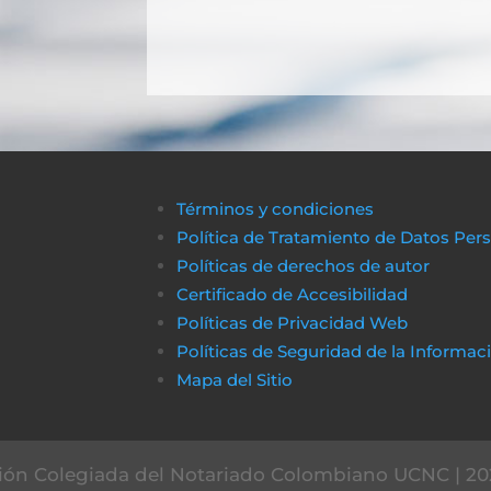
Términos y condiciones
Política de Tratamiento de Datos Per
Políticas de derechos de autor
Certificado de Accesibilidad
Políticas de Privacidad Web
Políticas de Seguridad de la Informac
Mapa del Sitio
ón Colegiada del Notariado Colombiano UCNC | 20