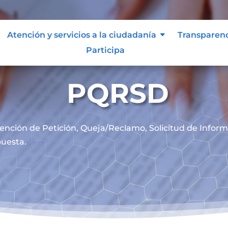
Atención y servicios a la ciudadanía
Transparen
Participa
PQRSD
ención de
Petición, Queja/Reclamo, Solicitud de Infor
uesta.