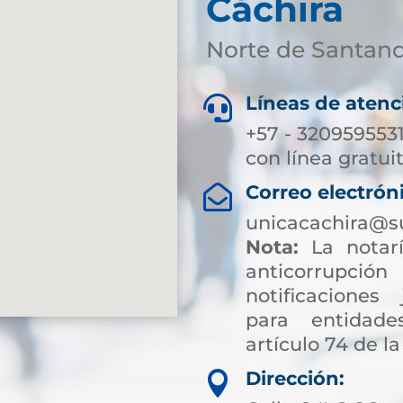
Cáchira
Norte de Santan
Líneas de atenc

+57 - 320959553
con línea gratui
Correo electrón

unicacachira@s
Nota:
La notarí
anticorrup
notificaciones 
para entidade
artículo 74 de la
Dirección:
