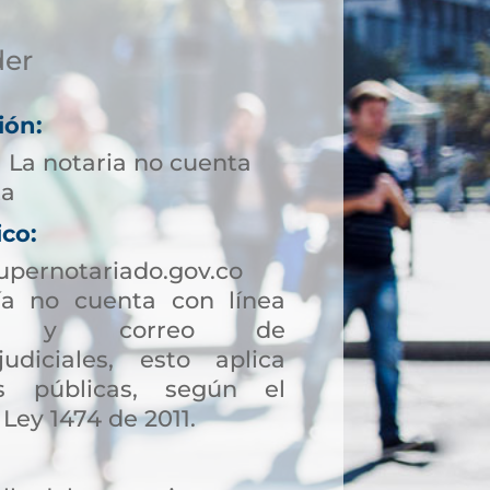
der
ión:
1 La notaria no cuenta
ta
ico:
upernotariado.gov.co
a no cuenta con línea
ción y correo de
judiciales, esto aplica
s públicas, según el
 Ley 1474 de 2011.