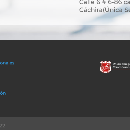
Calle 6 # 6-86 c
Cáchira(Única S
sonales
ión
22