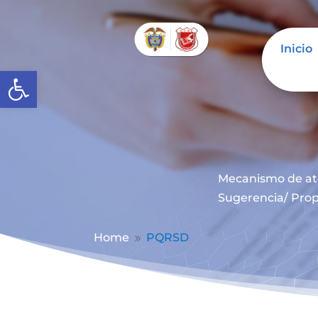
Inicio
Abrir barra de herramientas
Mecanismo de at
Sugerencia/ Prop
Home
PQRSD
9