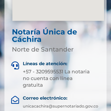
Notaría Única de
Cáchira
Norte de Santander
Líneas de atención:

+57 - 3209595531 La notaria
no cuenta con línea
gratuita
Correo electrónico:

unicacachira@supernotariado.gov.co