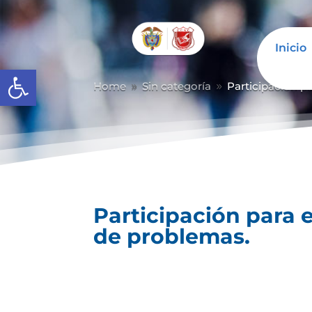
Inicio
Abrir barra de herramientas
Home
Sin categoría
Participación p
9
9
Participación para 
de problemas.