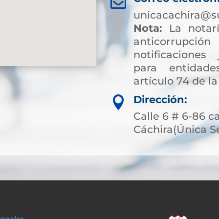

unicacachira@s
Nota:
La notarí
anticorrup
notificaciones 
para entidade
artículo 74 de la
Dirección:

Calle 6 # 6-86 c
Cáchira(Única S
sonales