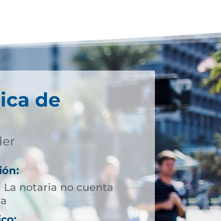
ica de
der
ión:
1 La notaria no cuenta
ta
ico: