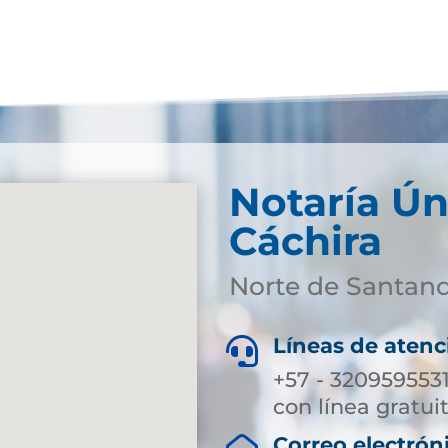
Notaría Ún
Cáchira
Norte de Santan
Líneas de atenc

+57 - 320959553
con línea gratui
Correo electrón