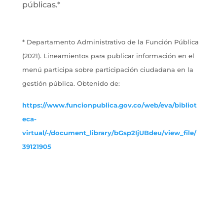
públicas.*
* Departamento Administrativo de la Función Pública
(2021). Lineamientos para publicar información en el
menú participa sobre participación ciudadana en la
gestión pública. Obtenido de:
https://www.funcionpublica.gov.co/web/eva/bibliot
eca-
virtual/-/document_library/bGsp2IjUBdeu/view_file/
39121905