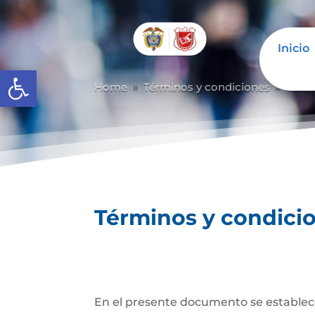
Inicio
Abrir barra de herramientas
Home
Términos y condiciones
Térm
9
9
Términos y condici
En el presente documento se establece