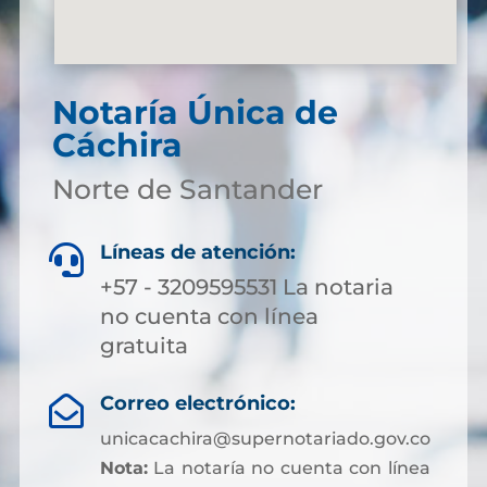
Notaría Única de
Cáchira
Norte de Santander
Líneas de atención:

+57 - 3209595531 La notaria
no cuenta con línea
gratuita
Correo electrónico:

unicacachira@supernotariado.gov.co
Nota:
La notaría no cuenta con línea