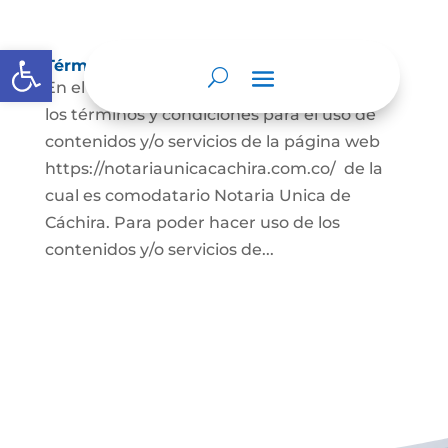
Abrir barra de herramientas
Términos y condiciones
En el presente documento se establecen
los términos y condiciones para el uso de
contenidos y/o servicios de la página web
https://notariaunicacachira.com.co/ de la
cual es comodatario Notaria Unica de
Cáchira. Para poder hacer uso de los
contenidos y/o servicios de...