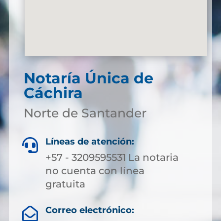
Notaría Única de
Cáchira
Norte de Santander
Líneas de atención:

+57 - 3209595531 La notaria
no cuenta con línea
gratuita
Correo electrónico:
