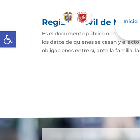
Registro Civil de Matr
Inicio
Abrir barra de herramientas
Es el documento público necesario par
los datos de quienes se casan y el act
obligaciones entre sí, ante la familia, l