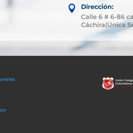
Dirección:

Calle 6 # 6-86 c
Cáchira(Única S
sonales
ión