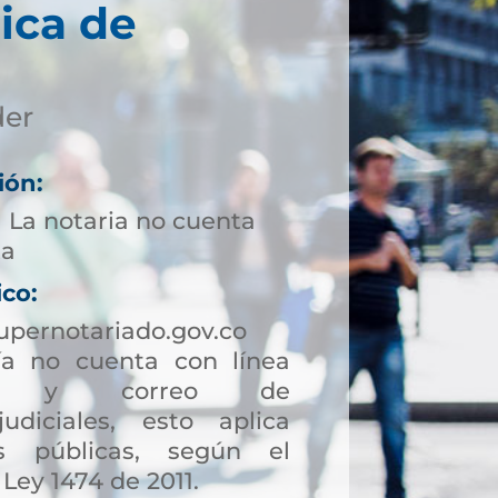
ica de
der
ión:
1 La notaria no cuenta
ta
ico:
upernotariado.gov.co
a no cuenta con línea
ción y correo de
judiciales, esto aplica
s públicas, según el
 Ley 1474 de 2011.