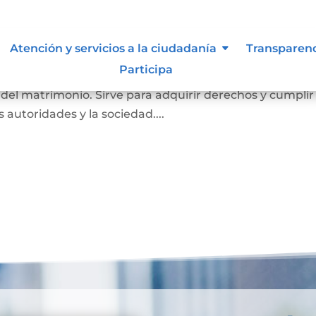
imonio
Atención y servicios a la ciudadanía
Transparen
Participa
a probar que una persona está casada. En él se registr
o del matrimonio. Sirve para adquirir derechos y cumplir
as autoridades y la sociedad....