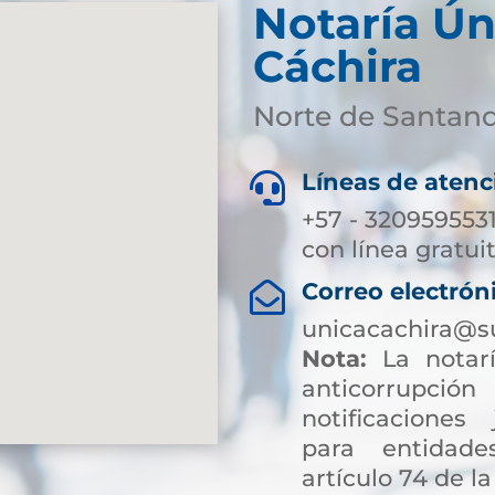
Notaría Ún
Cáchira
Norte de Santan
Líneas de atenc

+57 - 320959553
con línea gratui
Correo electrón

unicacachira@s
Nota:
La notarí
anticorrup
notificaciones 
para entidade
artículo 74 de la