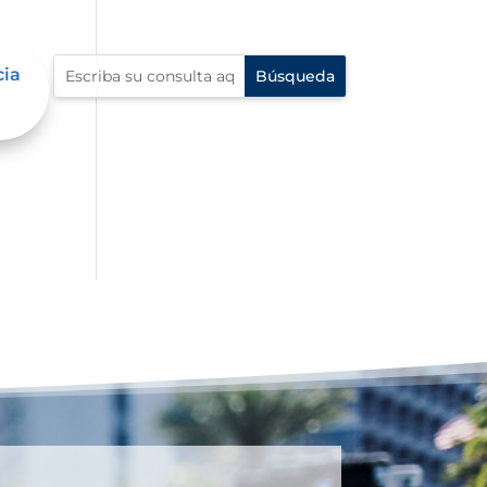
cia
an