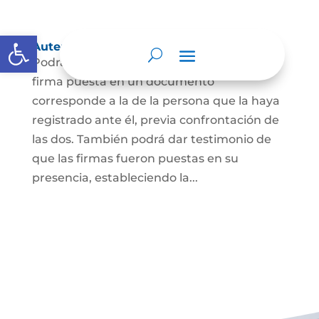
Abrir barra de herramientas
Autenticación de Firma
Podrá dar testimonio escrito de que la
firma puesta en un documento
corresponde a la de la persona que la haya
registrado ante él, previa confrontación de
las dos. También podrá dar testimonio de
que las firmas fueron puestas en su
presencia, estableciendo la...