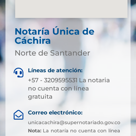
Notaría Única de
Cáchira
Norte de Santander
Líneas de atención:

+57 - 3209595531 La notaria
no cuenta con línea
gratuita
Correo electrónico:

unicacachira@supernotariado.gov.co
Nota:
La notaría no cuenta con línea