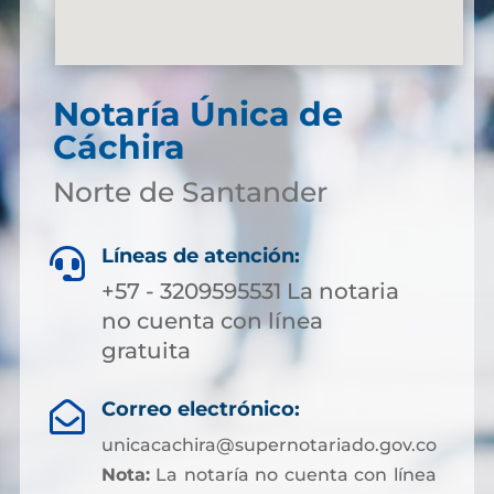
Notaría Única de
Cáchira
Norte de Santander
Líneas de atención:

+57 - 3209595531 La notaria
no cuenta con línea
gratuita
Correo electrónico:

unicacachira@supernotariado.gov.co
Nota:
La notaría no cuenta con línea