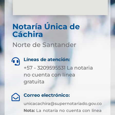
Notaría Única de
Cáchira
Norte de Santander
Líneas de atención:

+57 - 3209595531 La notaria
no cuenta con línea
gratuita
Correo electrónico:

unicacachira@supernotariado.gov.co
Nota:
La notaría no cuenta con línea