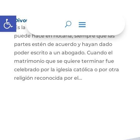
Abrir barra de herramientas
Divorcio
Es la terminación del Matrimonio Civil y se
puede hace en notaría, siempre que las
partes estén de acuerdo y hayan dado
poder escrito a un abogado. Cuando el
matrimonio que se quiere terminar fue
celebrado por la iglesia católica o por otra
religión reconocida por el...