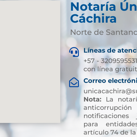
Notaría Ún
Cáchira
Norte de Santan
Líneas de atenc

+57 - 320959553
con línea gratui
Correo electrón

unicacachira@s
Nota:
La notarí
anticorrup
notificaciones 
para entidade
artículo 74 de la