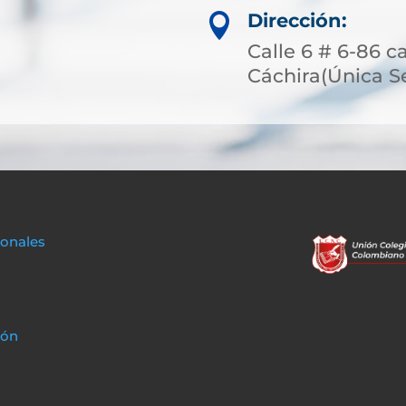
Dirección:

Calle 6 # 6-86 c
Cáchira(Única S
sonales
ión