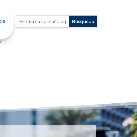
cia
mbre
y