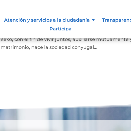
Atención y servicios a la ciudadanía
Transparen
Participa
 juez o notario, por el cual se unen legalmente un ho
exo, con el fin de vivir juntos, auxiliarse mutuamente 
l matrimonio, nace la sociedad conyugal...