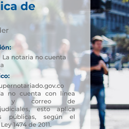
ica de
der
ión:
1 La notaria no cuenta
ta
ico:
upernotariado.gov.co
a no cuenta con línea
ción y correo de
judiciales, esto aplica
s públicas, según el
 Ley 1474 de 2011.