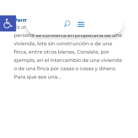
Abrir barra de herramientas
Permuta de Inmuebles
Es uno de los contratos para que una
persona se convierta en propietaria de una
vivienda, lote sin construcción o de una
finca, entre otros bienes. Consiste, por
ejemplo, en el intercambio de una vivienda
o de una finca por casas o cosas y dinero.
Para que sea una...