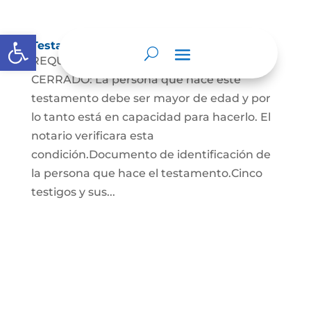
Abrir barra de herramientas
Testamento Cerrado
REQUISITOS PARA EL TESTAMENTO
CERRADO: La persona que hace este
testamento debe ser mayor de edad y por
lo tanto está en capacidad para hacerlo. El
notario verificara esta
condición.Documento de identificación de
la persona que hace el testamento.Cinco
testigos y sus...