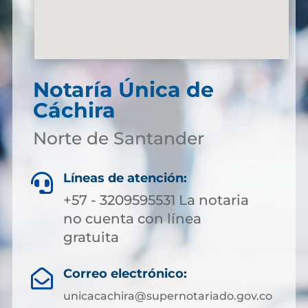
Notaría Única de
Cáchira
Norte de Santander
Líneas de atención:

+57 - 3209595531 La notaria
no cuenta con línea
gratuita
Correo electrónico:

unicacachira@supernotariado.gov.co