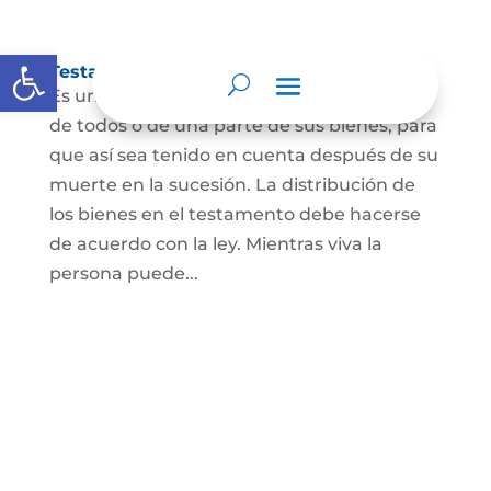
Abrir barra de herramientas
Testamento
Es un acto por el cual una persona dispone
de todos o de una parte de sus bienes, para
que así sea tenido en cuenta después de su
muerte en la sucesión. La distribución de
los bienes en el testamento debe hacerse
de acuerdo con la ley. Mientras viva la
persona puede...